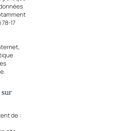
s données
 notamment
 78-17
nternet,
itique
ces
e.
 sur
ent de :