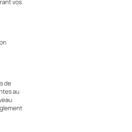
rant vos
ion
rs de
antes au
iveau
èglement