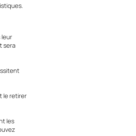
istiques.
 leur
t sera
ssitent
le retirer
t les
pouvez