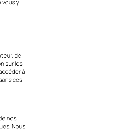
e vous y
ateur, de
on sur les
’accéder à
 sans ces
 de nos
ques. Nous