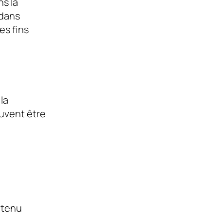
s la
 dans
es fins
la
euvent être
ntenu