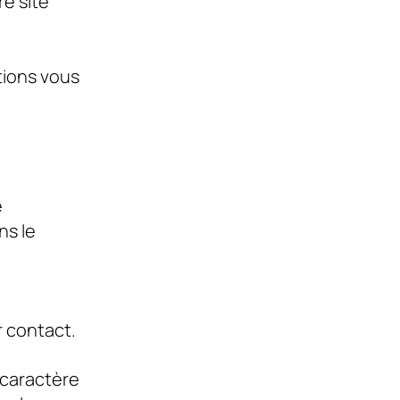
re site
tions vous
e
ns le
 contact.
 caractère