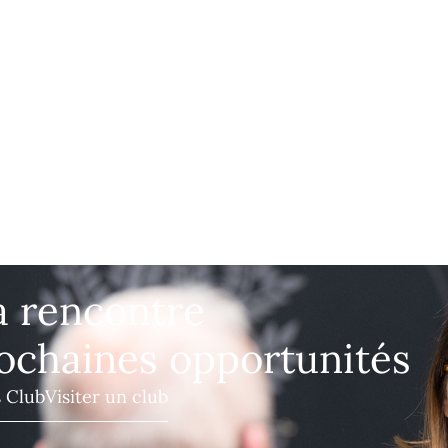
a rencontre
ochaines opportunités
s Club
Visiter un club