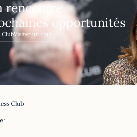
a rencontre
ochaines opportunités
s Club
Visiter un club
ness Club
er