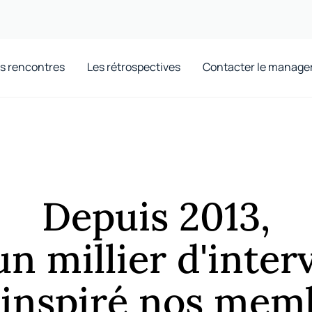
s rencontres
Les rétrospectives
Contacter le manage
Depuis 2013,
un millier d'inte
 inspiré nos mem