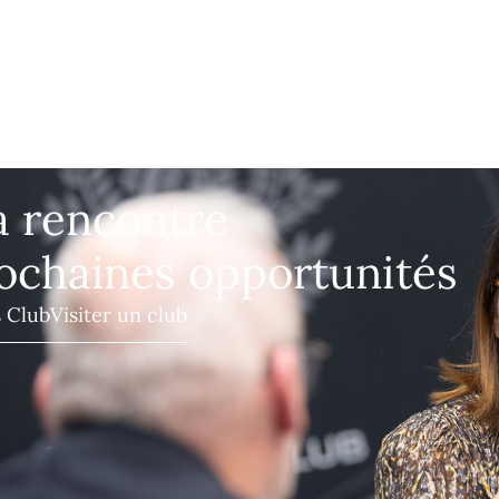
a rencontre
ochaines opportunités
s Club
Visiter un club