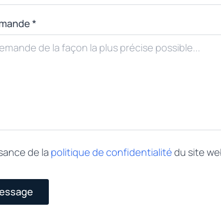
emande *
ssance de la
politique de confidentialité
du site we
message